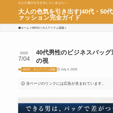
大人の魅力を引き出したいあなたへ
大人の色気を引き出す|40代・50
ァッション完全ガイド
ホーム
MENS
大人アイテム図鑑
40代男性のビジネスバッ
2026
7/04
の視
July 4, 2026
MENS
大人アイテム図鑑
当ページのリンクには広告が含まれています。