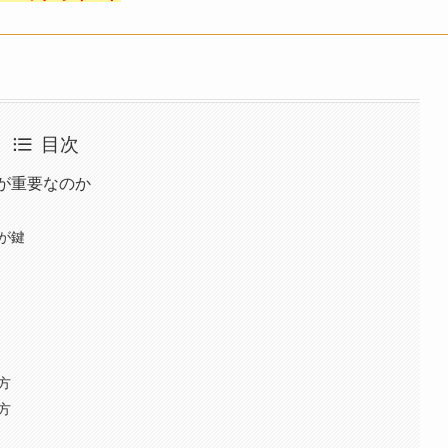
目次
びが重要なのか
立が鍵
方
方